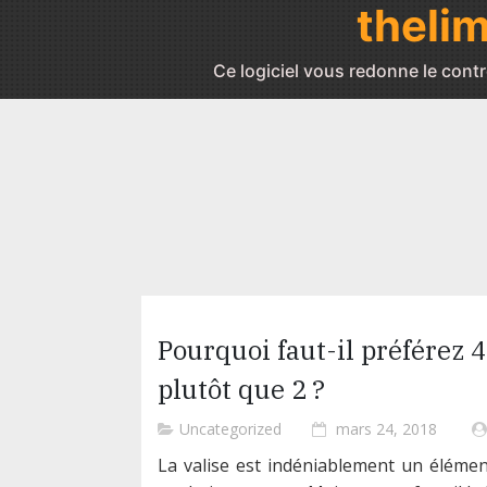
theli
Skip
to
content
Ce logiciel vous redonne le contr
Pourquoi faut-il préférez 4
plutôt que 2 ?
Posted
Uncategorized
mars 24, 2018
on
La valise est indéniablement un élément