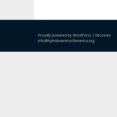
Proudly powered by WordPress
|
bitcoinee.
info@hybridownersofamerica.org